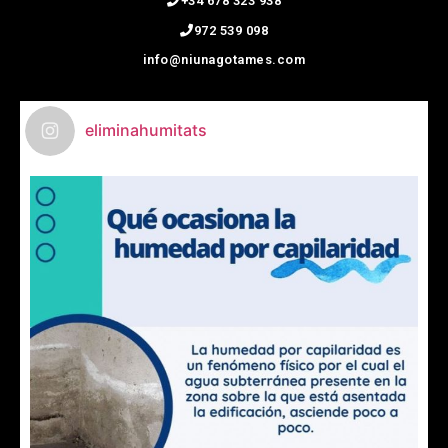
+34 678 323 938
972 539 098
info@niunagotames.com
eliminahumitats