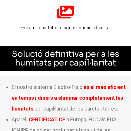
Envia'ns una foto i diagnostiquem la humitat
Solució definitiva per a les
humitats per capil·laritat
El nostre sistema Electro-Físic
és el més eficient
en temps i diners a eliminar completament les
humitats
per capil·laritat de les parets i terres.
Aparell
CERTIFICAT CE
a Europa, FCC als EUA i
ICNIRP de no ser nociu per a la salut de les