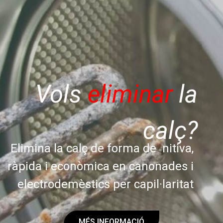
Vols
eliminar
la
calç?
Elimina la calç de forma de nitiva,
ràpida i econòmica en canonades i
electrodemèstics per capil·laritat
MÉS INFORMACIÓ