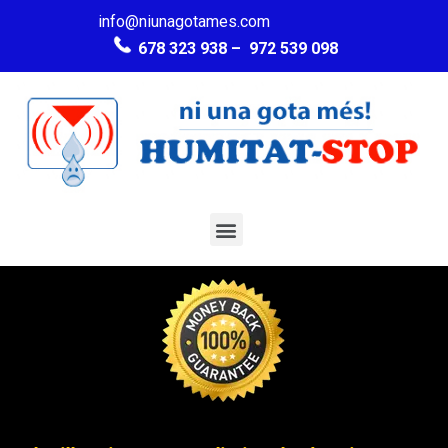
info@niunagotames.com
678 323 938 –
972 539 098