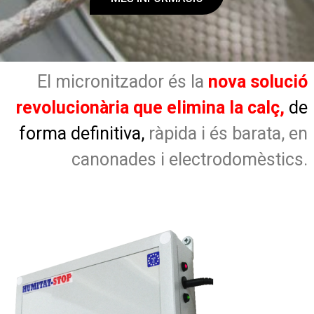
El micronitzador és la
nova solució
revolucionària que elimina la calç,
de
forma definitiva,
ràpida i és barata, en
canonades i electrodomèstics.